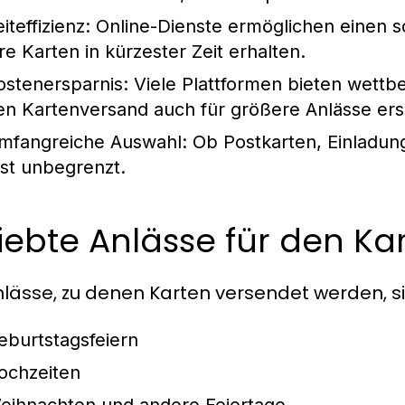
iteffizienz:
Online-Dienste ermöglichen einen s
hre Karten in kürzester Zeit erhalten.
ostenersparnis:
Viele Plattformen bieten wettb
en Kartenversand auch für größere Anlässe ers
mfangreiche Auswahl:
Ob Postkarten, Einladung
ast unbegrenzt.
iebte Anlässe für den K
nlässe, zu denen Karten versendet werden, sin
eburtstagsfeiern
ochzeiten