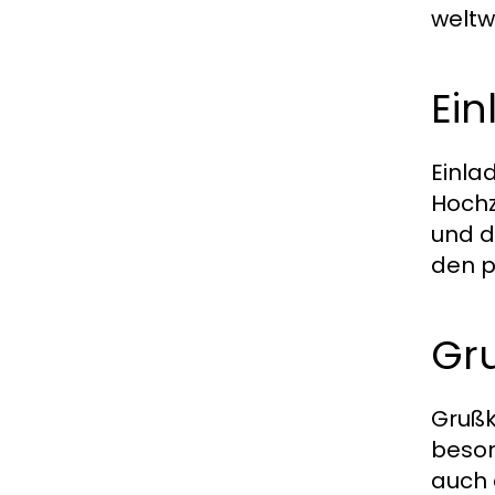
weltw
Ei
Einla
Hochz
und d
den p
Gru
Grußk
beson
auch 