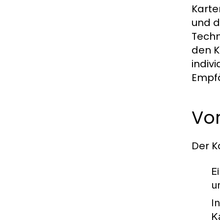
Karte
und d
Techn
den K
indiv
Empfä
Vor
Der K
E
u
In
K