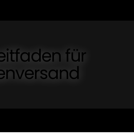
eitfaden für
tenversand