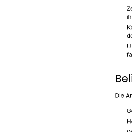
Ze
i
K
d
U
f
Bel
Die A
G
H