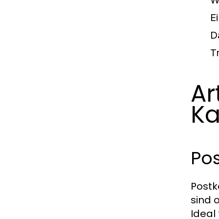
W
E
D
T
Ar
Ka
Pos
Postk
sind 
Ideal