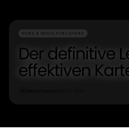
NEWS & MEDIA PUBLISHERS
Der definitive L
effektiven Kar
Marcel Edwards
Oct 1, 2025
M