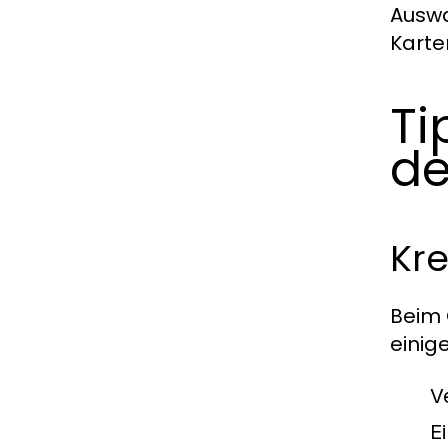
Auswa
Karte
Ti
de
Kre
Beim 
einig
V
E