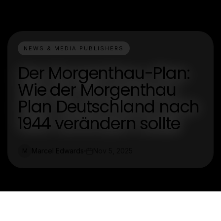
NEWS & MEDIA PUBLISHERS
Der Morgenthau-Plan:
Wie der Morgenthau
Plan Deutschland nach
1944 verändern sollte
Marcel Edwards
Nov 5, 2025
M