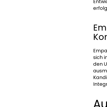
Entwi
erfol
Em
Ko
Empat
sich 
den U
ausma
Kandi
Integ
Au