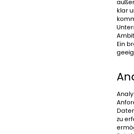
außer
klar 
kommu
Unter
Ambit
Ein b
geeig
An
Analy
Anfor
Daten
zu er
ermög