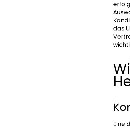
erfol
Auswa
Kandi
das U
Vertr
wichti
Wi
He
Ko
Eine 