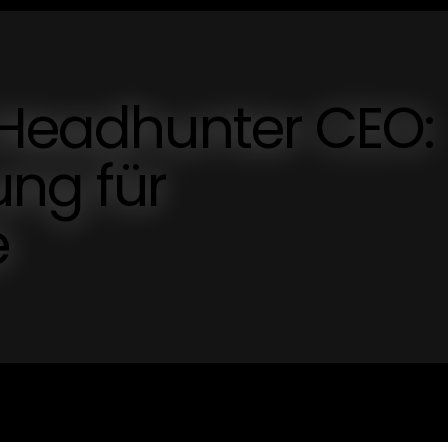
 Headhunter CEO:
ung für
e