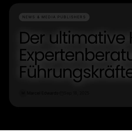
NEWS & MEDIA PUBLISHERS
Der ultimative
Expertenberat
Führungskräft
Marcel Edwards
Sep 18, 2025
M