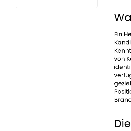
Wa
Ein H
Kandi
Kennt
von K
ident
verfü
gezie
Posit
Branc
Die