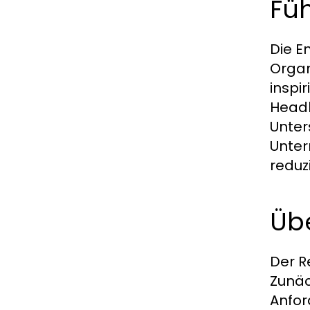
Fü
Die E
Organ
inspi
Headh
Unter
Unter
reduz
Übe
Der R
Zunäc
Anfor