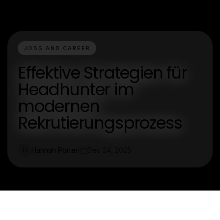
JOBS AND CAREER
Effektive Strategien für
Headhunter im
modernen
Rekrutierungsprozess
Hannah Porter
Dec 24, 2025
H