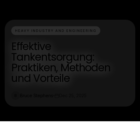
HEAVY INDUSTRY AND ENGINEERING
Effektive
Tankentsorgung:
Praktiken, Methoden
und Vorteile
Bruce Stephens
Dec 25, 2025
B