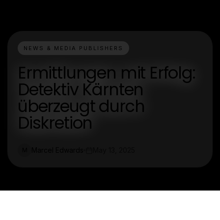
NEWS & MEDIA PUBLISHERS
Ermittlungen mit Erfolg:
Detektiv Kärnten
überzeugt durch
Diskretion
Marcel Edwards
May 13, 2025
M