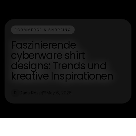
ECOMMERCE & SHOPPING
Faszinierende
cyberware shirt
designs: Trends und
kreative Inspirationen
Dana Ross
May 6, 2026
D