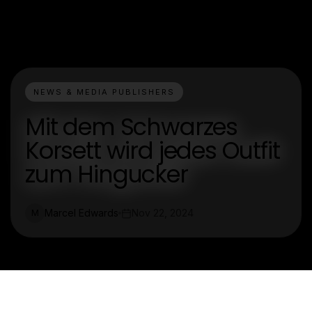
NEWS & MEDIA PUBLISHERS
Mit dem Schwarzes
Korsett wird jedes Outfit
zum Hingucker
Marcel Edwards
Nov 22, 2024
M