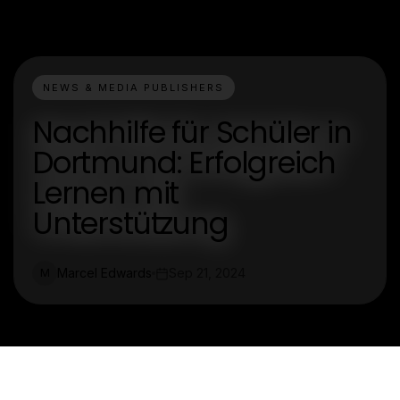
NEWS & MEDIA PUBLISHERS
Nachhilfe für Schüler in
Dortmund: Erfolgreich
Lernen mit
Unterstützung
Marcel Edwards
Sep 21, 2024
M