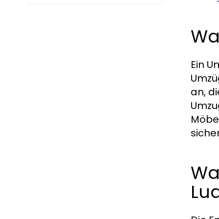
Wa
Ein U
Umzüg
an, d
Umzug
Möbel
siche
Wa
Lu