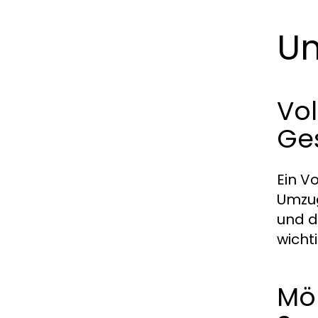
Un
Vol
Ge
Ein V
Umzug
und d
wicht
Mö