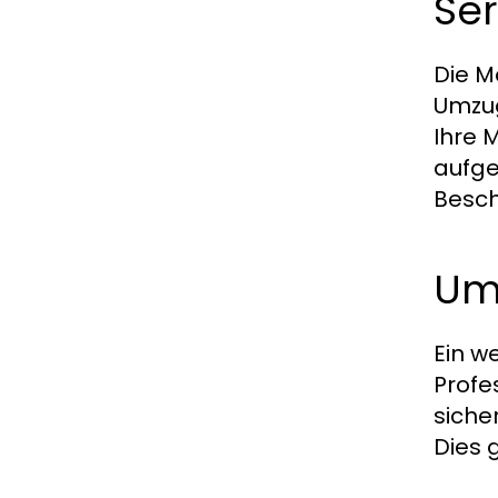
Ser
Die M
Umzug
Ihre 
aufge
Besch
Um
Ein w
Profe
siche
Dies 