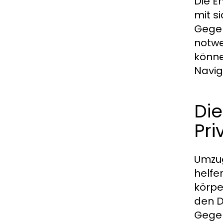
Die E
mit s
Gegeb
notwe
könne
Navig
Di
Pr
Umzug
helfe
körpe
den D
Gegen