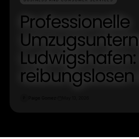
Professionelle
Umzugsunter
Ludwigshafen: 
reibungslosen
Paige Gomez
May 13, 2026
P