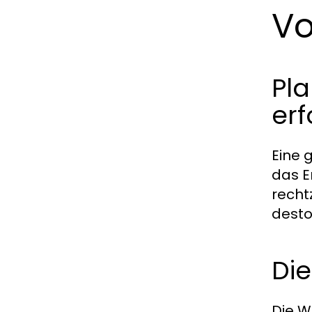
Vo
Pla
er
Eine 
das E
recht
desto
Die
Die W