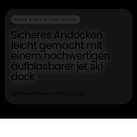
NEWS & MEDIA PUBLISHERS
Sicheres Andocken
leicht gemacht mit
einem hochwertigen
aufblasbarer jet ski
dock
Marcel Edwards
May 13, 2026
M