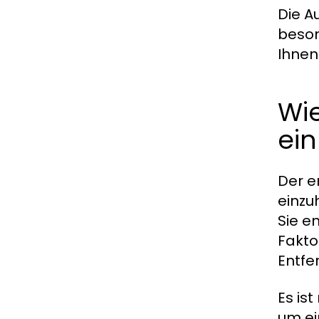
Die A
beson
Ihnen
Wi
ein
Der e
einzu
Sie e
Fakto
Entfe
Es is
um ei