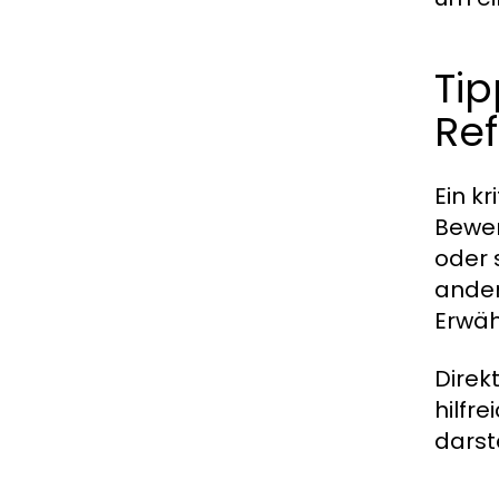
Ti
Re
Ein k
Bewer
oder 
ander
Erwä
Direk
hilfr
darst