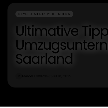
NEWS & MEDIA PUBLISHERS
Ultimative Tipps
Umzugsunter
Saarland
Marcel Edwards
Jul 18, 2025
M