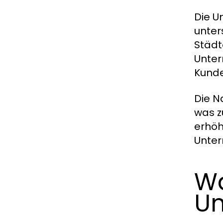
Die U
unter
Städt
Unter
Kunde
Die N
was z
erhöh
Unter
Wa
U