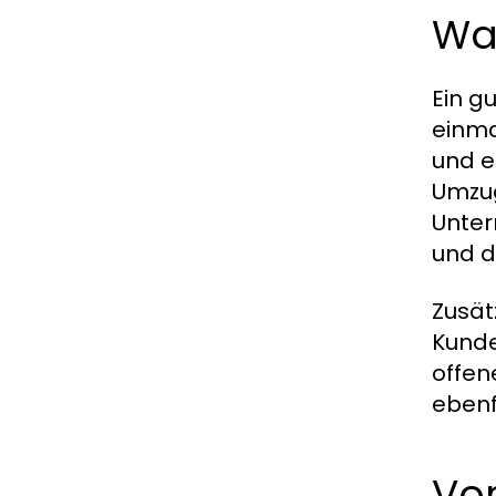
Wa
Ein g
einma
und e
Umzug
Unter
und d
Zusät
Kunde
offen
ebenf
Vor