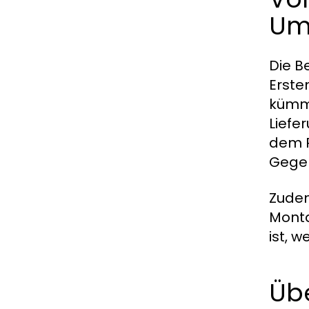
Um
Die B
Erste
kümme
Liefe
dem P
Gegeb
Zudem
Monta
ist, 
Üb