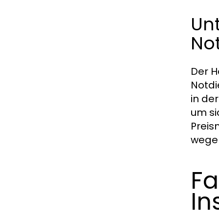
Un
Not
Der H
Notdi
in de
um si
Preis
wegen
Fa
In