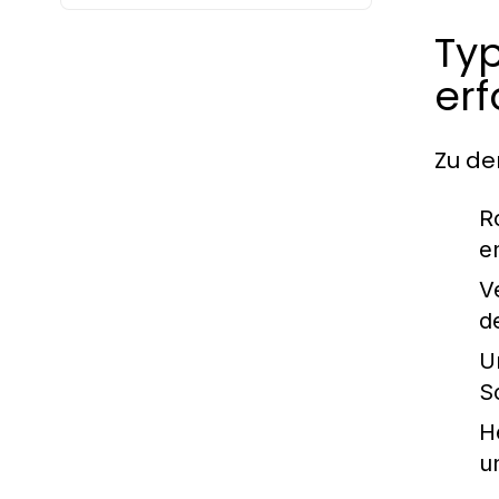
Typ
er
Zu de
R
e
V
d
U
S
H
u