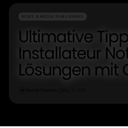
NEWS & MEDIA PUBLISHERS
Ultimative Tipp
Installateur No
Lösungen mit Q
Marcel Edwards
May 13, 2025
M