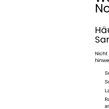
No
Hä
San
Nicht
hinwe
S
S
L
R
a