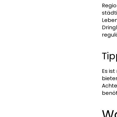
Regio
städt
Leben
Dring
regul
Tip
Es is
biete
Achte
benöt
Wa