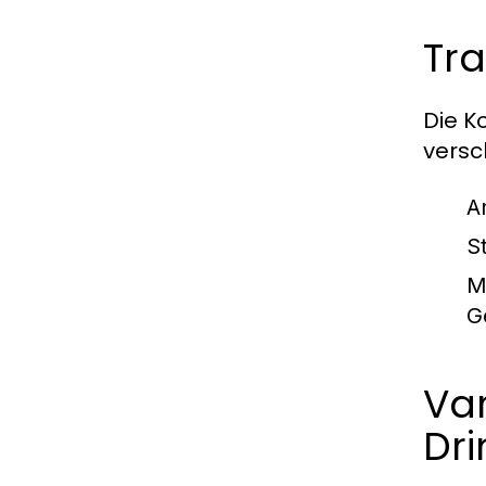
Tra
Die K
versc
A
S
M
G
Var
Dri