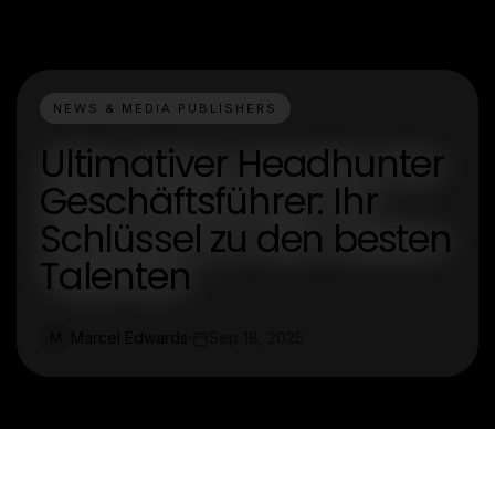
NEWS & MEDIA PUBLISHERS
Ultimativer Headhunter
Geschäftsführer: Ihr
Schlüssel zu den besten
Talenten
Marcel Edwards
Sep 18, 2025
M