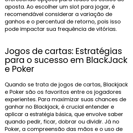
aposta. Ao escolher um slot para jogar, é
recomendável considerar a variação de
ganhos e o percentual de retorno, pois isso
pode impactar sua frequência de vitórias.
Jogos de cartas: Estratégias
para o sucesso em BlackJack
e Poker
Quando se trata de jogos de cartas, Blackjack
e Poker são os favoritos entre os jogadores
experientes. Para maximizar suas chances de
ganhar no Blackjack, é crucial entender e
aplicar a
, que envolve saber
estratégia básica
quando pedir, ficar, dobrar ou dividir. Já no
Poker, a compreensão das mãos e o uso de