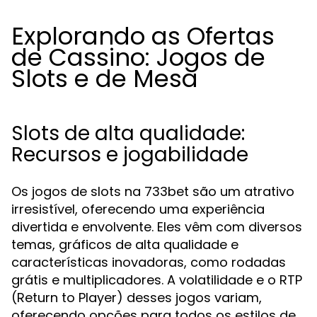
Explorando as Ofertas
de Cassino: Jogos de
Slots e de Mesa
Slots de alta qualidade:
Recursos e jogabilidade
Os jogos de slots na 733bet são um atrativo
irresistível, oferecendo uma experiência
divertida e envolvente. Eles vêm com diversos
temas, gráficos de alta qualidade e
características inovadoras, como rodadas
grátis e multiplicadores. A volatilidade e o RTP
(Return to Player) desses jogos variam,
oferecendo opções para todos os estilos de