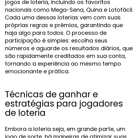
jogos de loteria, incluindo os favoritos
nacionais como Mega-Sena, Quina e Lotofácil.
Cada uma dessas loterias vem com suas
próprias regras e prêmios, garantindo que
haja algo para todos. O processo de
participação é simples: escolha seus
números e aguarde os resultados diários, que
são rapidamente creditados em sua conta,
tornando a experiência ao mesmo tempo
emocionante e prática.
Técnicas de ganhar e
estratégias para jogadores
de loteria
Embora a loteria seja, em grande parte, um
jogo de sorte, há maneiras de otimizar suas