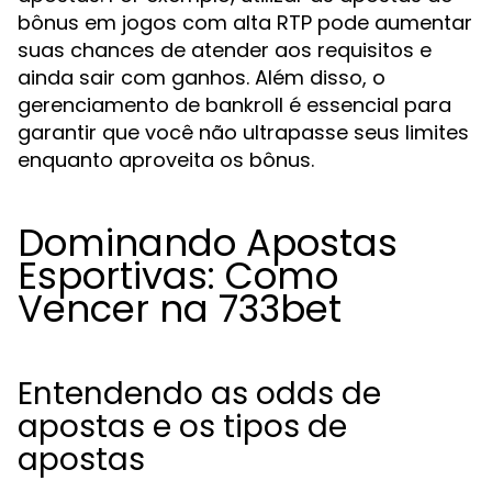
bônus em jogos com alta RTP pode aumentar
suas chances de atender aos requisitos e
ainda sair com ganhos. Além disso, o
gerenciamento de bankroll é essencial para
garantir que você não ultrapasse seus limites
enquanto aproveita os bônus.
Dominando Apostas
Esportivas: Como
Vencer na 733bet
Entendendo as odds de
apostas e os tipos de
apostas