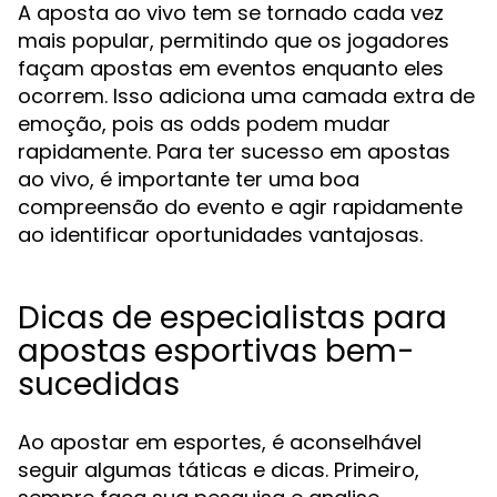
A aposta ao vivo tem se tornado cada vez
mais popular, permitindo que os jogadores
façam apostas em eventos enquanto eles
ocorrem. Isso adiciona uma camada extra de
emoção, pois as odds podem mudar
rapidamente. Para ter sucesso em apostas
ao vivo, é importante ter uma boa
compreensão do evento e agir rapidamente
ao identificar oportunidades vantajosas.
Dicas de especialistas para
apostas esportivas bem-
sucedidas
Ao apostar em esportes, é aconselhável
seguir algumas táticas e dicas. Primeiro,