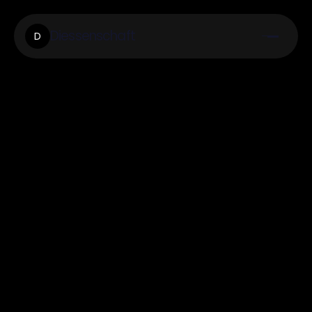
Diessenschaft
D