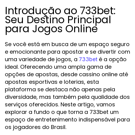
Introdução ao 733bet:
Seu Destino Principal
para Jogos Online
Se você está em busca de um espaço seguro
e emocionante para apostar e se divertir com
uma variedade de jogos, a
é a opção
733bet
ideal. Oferecendo uma ampla gama de
opções de apostas, desde cassino online até
apostas esportivas e loterias, esta
plataforma se destaca não apenas pela
diversidade, mas também pela qualidade dos
serviços oferecidos. Neste artigo, vamos
explorar a fundo o que torna a 733bet um
espaço de entretenimento indispensável para
os jogadores do Brasil.