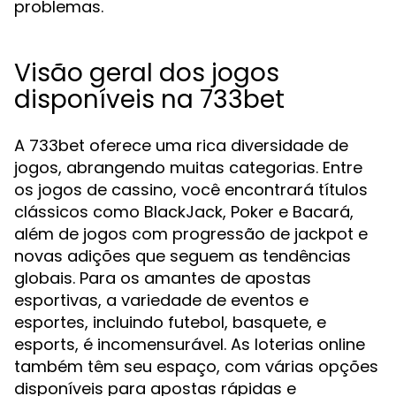
problemas.
Visão geral dos jogos
disponíveis na 733bet
A 733bet oferece uma rica diversidade de
jogos, abrangendo muitas categorias. Entre
os jogos de cassino, você encontrará títulos
clássicos como BlackJack, Poker e Bacará,
além de jogos com progressão de jackpot e
novas adições que seguem as tendências
globais. Para os amantes de apostas
esportivas, a variedade de eventos e
esportes, incluindo futebol, basquete, e
esports, é incomensurável. As loterias online
também têm seu espaço, com várias opções
disponíveis para apostas rápidas e