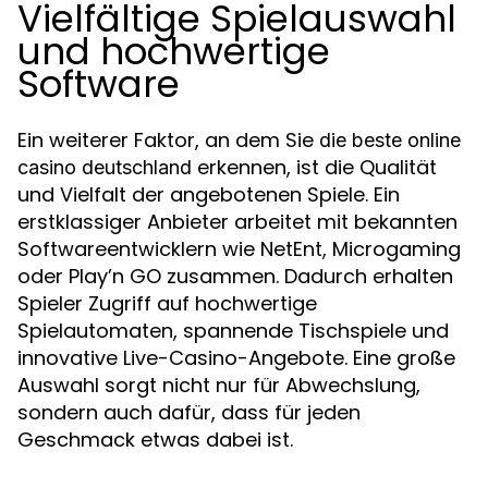
Vielfältige Spielauswahl
und hochwertige
Software
Ein weiterer Faktor, an dem Sie
die beste online
erkennen, ist die Qualität
casino deutschland
und Vielfalt der angebotenen Spiele. Ein
erstklassiger Anbieter arbeitet mit bekannten
Softwareentwicklern wie NetEnt, Microgaming
oder Play’n GO zusammen. Dadurch erhalten
Spieler Zugriff auf hochwertige
Spielautomaten, spannende Tischspiele und
innovative Live-Casino-Angebote. Eine große
Auswahl sorgt nicht nur für Abwechslung,
sondern auch dafür, dass für jeden
Geschmack etwas dabei ist.