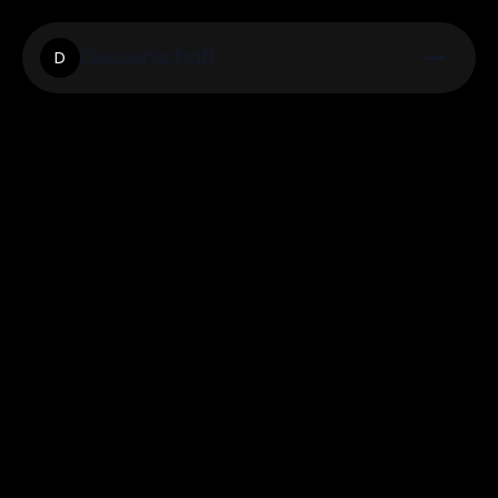
Diessenschaft
D