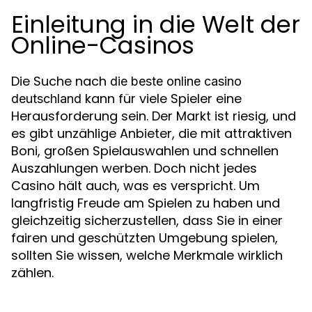
Einleitung in die Welt der
Online-Casinos
Die Suche nach
die beste online casino
kann für viele Spieler eine
deutschland
Herausforderung sein. Der Markt ist riesig, und
es gibt unzählige Anbieter, die mit attraktiven
Boni, großen Spielauswahlen und schnellen
Auszahlungen werben. Doch nicht jedes
Casino hält auch, was es verspricht. Um
langfristig Freude am Spielen zu haben und
gleichzeitig sicherzustellen, dass Sie in einer
fairen und geschützten Umgebung spielen,
sollten Sie wissen, welche Merkmale wirklich
zählen.