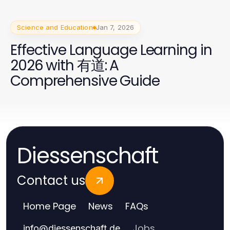
Science and Education
Jan 7, 2026
Effective Language Learning in
2026 with 有道: A
Comprehensive Guide
Diessenschaft
Contact us
Home Page
News
FAQs
Jobs
info
@
diessenschaft.de