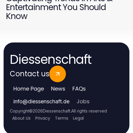
Entertainment You Should
Know
Diessenschaft
Contact us
Home Page
News
FAQs
Jobs
info
@
diessenschaft.de
Copyright
©
2026
Diessenschaft
.
All rights reserved
About Us
Privacy
Terms
Legal