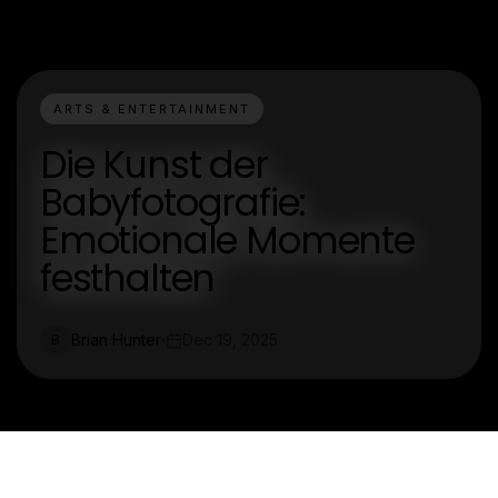
ARTS & ENTERTAINMENT
Die Kunst der
Babyfotografie:
Emotionale Momente
festhalten
Brian Hunter
Dec 19, 2025
B