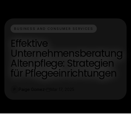
BUSINESS AND CONSUMER SERVICES
Effektive
Unternehmensberatung
Altenpflege: Strategien
für Pflegeeinrichtungen
Paige Gomez
Mar 17, 2025
P