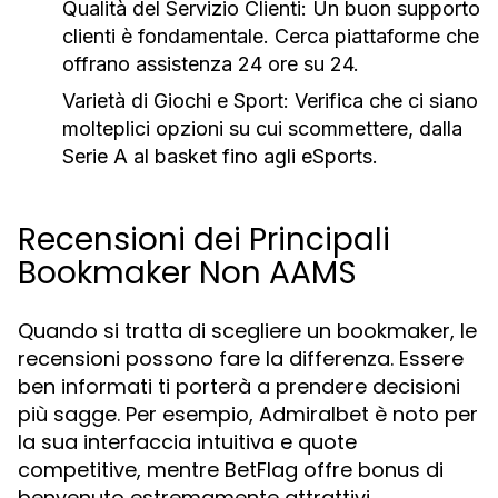
Qualità del Servizio Clienti:
Un buon supporto
clienti è fondamentale. Cerca piattaforme che
offrano assistenza 24 ore su 24.
Varietà di Giochi e Sport:
Verifica che ci siano
molteplici opzioni su cui scommettere, dalla
Serie A al basket fino agli eSports.
Recensioni dei Principali
Bookmaker Non AAMS
Quando si tratta di scegliere un bookmaker, le
recensioni possono fare la differenza. Essere
ben informati ti porterà a prendere decisioni
più sagge. Per esempio, Admiralbet è noto per
la sua interfaccia intuitiva e quote
competitive, mentre BetFlag offre bonus di
benvenuto estremamente attrattivi.