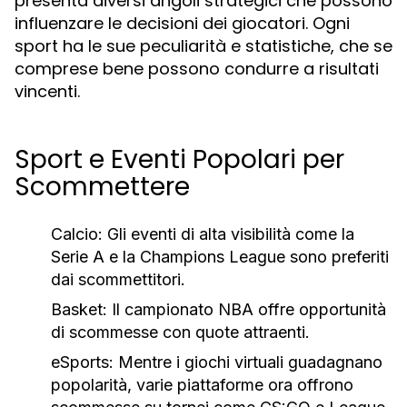
presenta diversi angoli strategici che possono
influenzare le decisioni dei giocatori. Ogni
sport ha le sue peculiarità e statistiche, che se
comprese bene possono condurre a risultati
vincenti.
Sport e Eventi Popolari per
Scommettere
Calcio:
Gli eventi di alta visibilità come la
Serie A e la Champions League sono preferiti
dai scommettitori.
Basket:
Il campionato NBA offre opportunità
di scommesse con quote attraenti.
eSports:
Mentre i giochi virtuali guadagnano
popolarità, varie piattaforme ora offrono