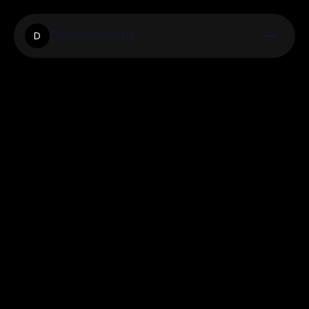
Diessenschaft
D