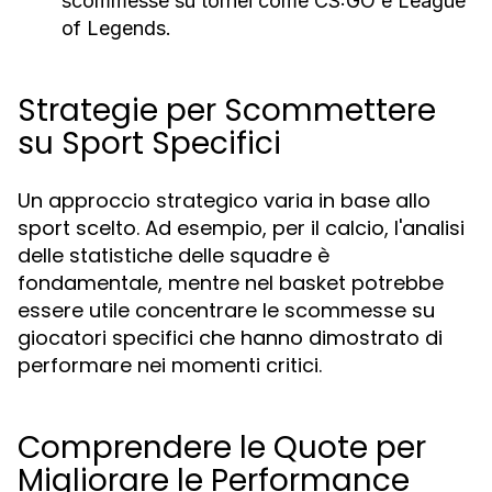
scommesse su tornei come CS:GO e League
of Legends.
Strategie per Scommettere
su Sport Specifici
Un approccio strategico varia in base allo
sport scelto. Ad esempio, per il calcio, l'analisi
delle statistiche delle squadre è
fondamentale, mentre nel basket potrebbe
essere utile concentrare le scommesse su
giocatori specifici che hanno dimostrato di
performare nei momenti critici.
Comprendere le Quote per
Migliorare le Performance