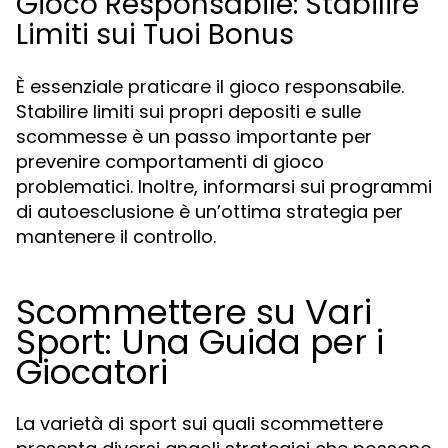
Gioco Responsabile: Stabilire
Limiti sui Tuoi Bonus
È essenziale praticare il gioco responsabile.
Stabilire limiti sui propri depositi e sulle
scommesse è un passo importante per
prevenire comportamenti di gioco
problematici. Inoltre, informarsi sui programmi
di autoesclusione è un’ottima strategia per
mantenere il controllo.
Scommettere su Vari
Sport: Una Guida per i
Giocatori
La varietà di sport sui quali scommettere