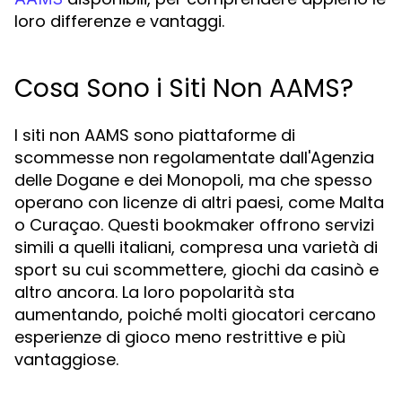
loro differenze e vantaggi.
Cosa Sono i Siti Non AAMS?
I siti non AAMS sono piattaforme di
scommesse non regolamentate dall'Agenzia
delle Dogane e dei Monopoli, ma che spesso
operano con licenze di altri paesi, come Malta
o Curaçao. Questi bookmaker offrono servizi
simili a quelli italiani, compresa una varietà di
sport su cui scommettere, giochi da casinò e
altro ancora. La loro popolarità sta
aumentando, poiché molti giocatori cercano
esperienze di gioco meno restrittive e più
vantaggiose.