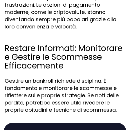
frustrazioni. Le opzioni di pagamento
moderne, come le criptovalute, stanno
diventando sempre più popolari grazie alla
loro convenienza e velocità.
Restare Informati: Monitorare
e Gestire le Scommesse
Efficacemente
Gestire un bankroll richiede disciplina. È
fondamentale monitorare le scommesse e
riflettere sulle proprie strategie. Se noti delle
perdite, potrebbe essere utile rivedere le
proprie abitudini e tecniche di scommessa.