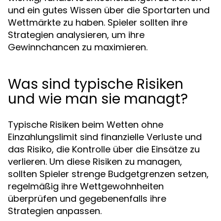
und ein gutes Wissen über die Sportarten und
Wettmärkte zu haben. Spieler sollten ihre
Strategien analysieren, um ihre
Gewinnchancen zu maximieren.
Was sind typische Risiken
und wie man sie managt?
Typische Risiken beim Wetten ohne
Einzahlungslimit sind finanzielle Verluste und
das Risiko, die Kontrolle über die Einsätze zu
verlieren. Um diese Risiken zu managen,
sollten Spieler strenge Budgetgrenzen setzen,
regelmäßig ihre Wettgewohnheiten
überprüfen und gegebenenfalls ihre
Strategien anpassen.