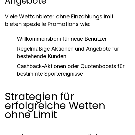
Angebote
Viele Wettanbieter ohne Einzahlungslimit
bieten spezielle Promotions wie:
Willkommensboni für neue Benutzer
Regelmäßige Aktionen und Angebote für
bestehende Kunden
Cashback-Aktionen oder Quotenboosts für
bestimmte Sportereignisse
Strategien für
erfolgreiche Wetten
ohne Limit