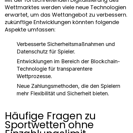
Wettmarktes werden viele neue Technologien
erwartet, um das Wettangebot zu verbessern.
zukünftige Entwicklungen könnten folgende
Aspekte umfassen:
Verbesserte Sicherheitsmaßnahmen und
Datenschutz für Spieler.
Entwicklungen im Bereich der Blockchain-
Technologie für transparentere
Wettprozesse.
Neue Zahlungsmethoden, die den Spielern
mehr Flexibilität und Sicherheit bieten.
Häufige Fragen zu
Sportwetten ohne