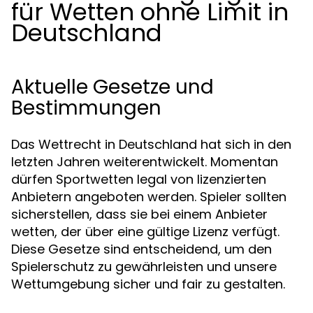
für Wetten ohne Limit in
Deutschland
Aktuelle Gesetze und
Bestimmungen
Das Wettrecht in Deutschland hat sich in den
letzten Jahren weiterentwickelt. Momentan
dürfen Sportwetten legal von lizenzierten
Anbietern angeboten werden. Spieler sollten
sicherstellen, dass sie bei einem Anbieter
wetten, der über eine gültige Lizenz verfügt.
Diese Gesetze sind entscheidend, um den
Spielerschutz zu gewährleisten und unsere
Wettumgebung sicher und fair zu gestalten.