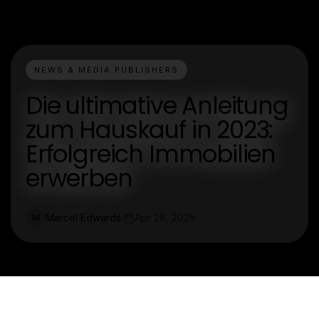
NEWS & MEDIA PUBLISHERS
Die ultimative Anleitung
zum Hauskauf in 2023:
Erfolgreich Immobilien
erwerben
Marcel Edwards
Apr 28, 2025
M