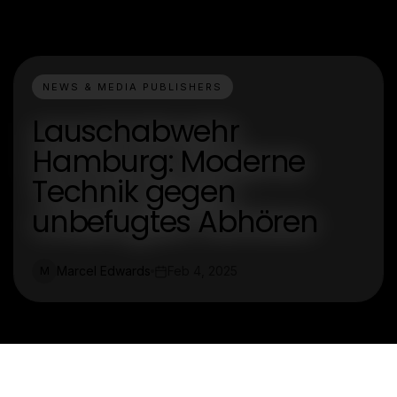
NEWS & MEDIA PUBLISHERS
Lauschabwehr
Hamburg: Moderne
Technik gegen
unbefugtes Abhören
Marcel Edwards
Feb 4, 2025
M