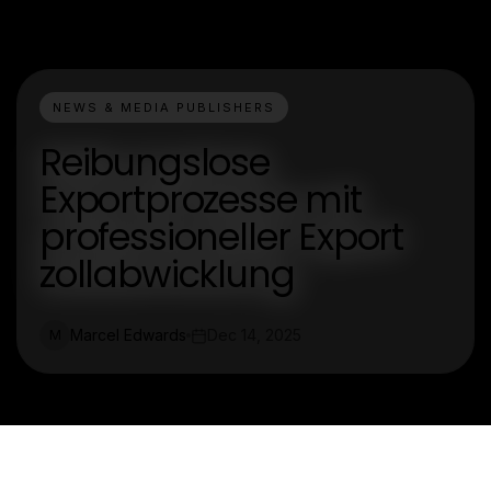
NEWS & MEDIA PUBLISHERS
Reibungslose
Exportprozesse mit
professioneller Export
zollabwicklung
Marcel Edwards
Dec 14, 2025
M