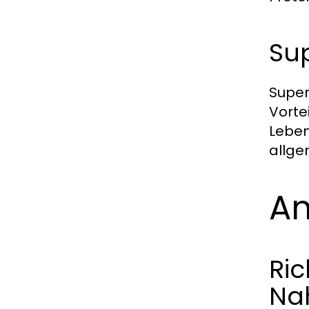
Sup
Super
Vorte
Leben
allge
An
Ric
Na