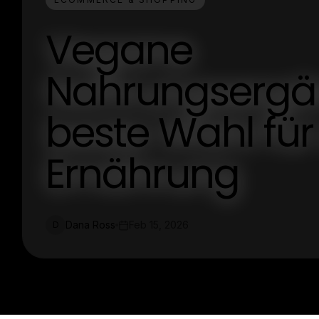
Vegane
Nahrungsergän
beste Wahl fü
Ernährung
Dana Ross
Feb 15, 2026
D