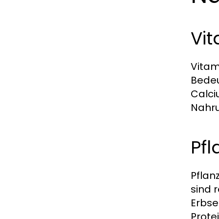
Vit
Vitam
Bedeu
Calci
Nahru
Pfl
Pflan
sind 
Erbse
Prote