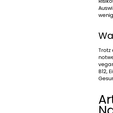
Risik
Auswi
wenig
Wa
Trotz
notwe
vegan
B12, 
Gesun
Ar
Na