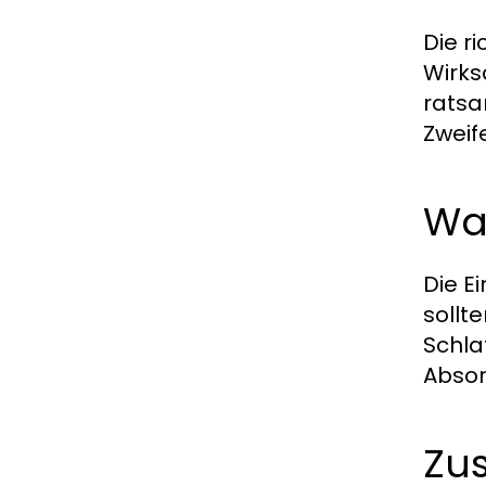
Die r
Wirks
ratsa
Zweif
Wa
Die E
sollt
Schla
Absor
Zus