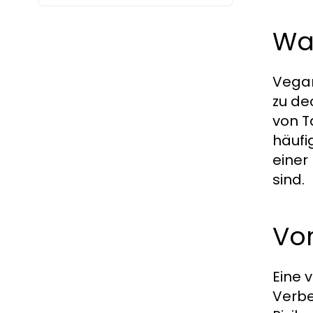
Wa
Vegan
zu de
von T
häufi
einer
sind.
Vo
Eine 
Verbe