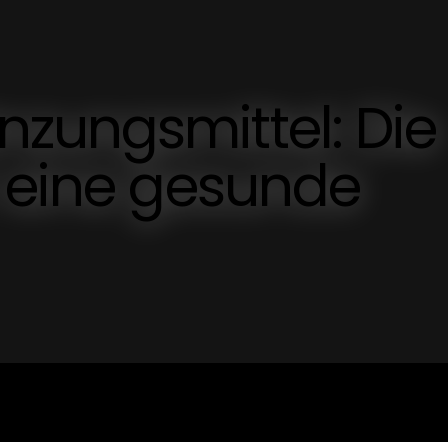
zungsmittel: Die
r eine gesunde