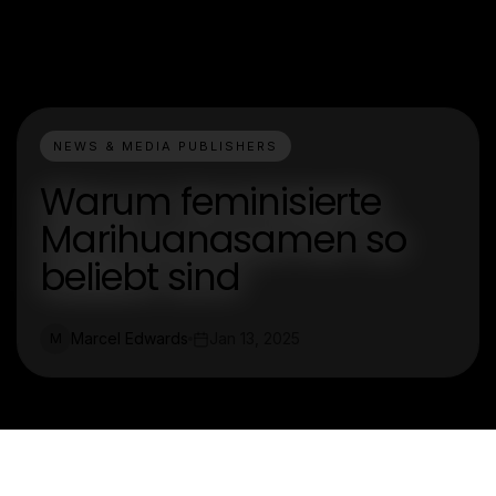
NEWS & MEDIA PUBLISHERS
Warum feminisierte
Marihuanasamen so
beliebt sind
Marcel Edwards
Jan 13, 2025
M