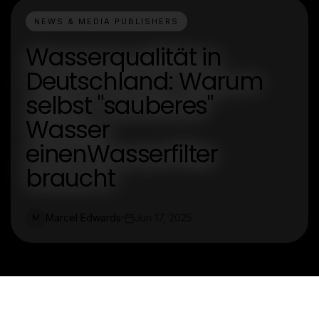
NEWS & MEDIA PUBLISHERS
Wasserqualität in
Deutschland: Warum
selbst "sauberes"
Wasser
einenWasserfilter
braucht
Marcel Edwards
Jun 17, 2025
M