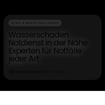
NEWS & MEDIA PUBLISHERS
Wasserschaden
Notdienst in der Nähe:
Experten für Notfälle
jeder Art
Marcel Edwards
Dec 31, 2024
M